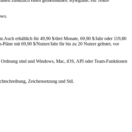
alten zusätzlich einen gemeinsamen Styleguide, ein Team-
ows.
t.
Auch erhältlich für 49,90 $/drei Monate, 69,90 $/Jahr oder 119,80
äne mit 69,90 $/Nutzer/Jahr für bis zu 20 Nutzer gelistet, vor
in Ordnung sind und Windows, Mac, iOS, API oder Team-Funktionen
htschreibung, Zeichensetzung und Stil.