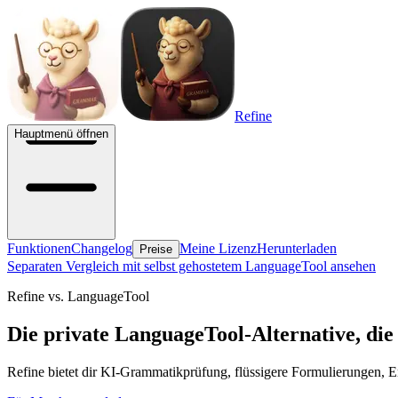
Refine
Hauptmenü öffnen
Funktionen
Changelog
Meine Lizenz
Herunterladen
Preise
Separaten Vergleich mit selbst gehostetem LanguageTool ansehen
Refine vs. LanguageTool
Die private LanguageTool-Alternative, die o
Refine bietet dir KI-Grammatikprüfung, flüssigere Formulierungen, 