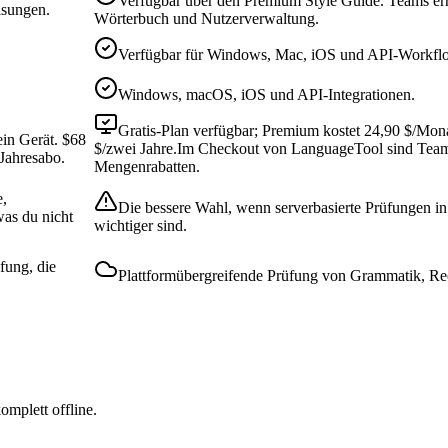
Verfügbar über den Premium Style Guide. Teams erh
isungen.
Wörterbuch und Nutzerverwaltung.
Verfügbar für Windows, Mac, iOS und API-Workfl
Windows, macOS, iOS und API-Integrationen.
Gratis-Plan verfügbar; Premium kostet 24,90 $/Mona
ein Gerät. $68
$/zwei Jahre.
Im Checkout von LanguageTool sind Team-Pl
Jahresabo.
Mengenrabatten.
e,
Die bessere Wahl, wenn serverbasierte Prüfungen 
was du nicht
wichtiger sind.
fung, die
Plattformübergreifende Prüfung von Grammatik, Rec
omplett offline.