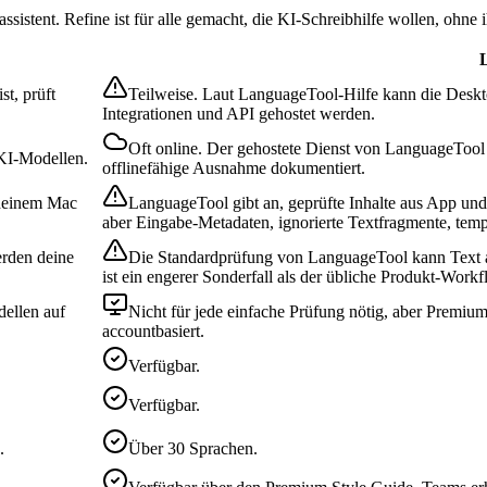
ssistent. Refine ist für alle gemacht, die KI-Schreibhilfe wollen, ohne 
st, prüft
Teilweise. Laut LanguageTool-Hilfe kann die Deskt
Integrationen und API gehostet werden.
Oft online. Der gehostete Dienst von LanguageTool 
 KI-Modellen.
offlinefähige Ausnahme dokumentiert.
deinem Mac
LanguageTool gibt an, geprüfte Inhalte aus App und
aber Eingabe-Metadaten, ignorierte Textfragmente, temp
erden deine
Die Standardprüfung von LanguageTool kann Text 
ist ein engerer Sonderfall als der übliche Produkt-Workf
ellen auf
Nicht für jede einfache Prüfung nötig, aber Premiu
accountbasiert.
Verfügbar.
Verfügbar.
.
Über 30 Sprachen.