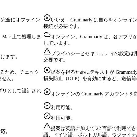
、完全にオフライン
いいえ。Grammarly は自らをオ
接続が必要です。
Mac 上で処理しま
オンライン。Grammarly は、各
しています。
プライバシーとセキュリティの設定は
おけます。
必要です。
ックするため、チェック
提案を得るためにテキストが Grammarl
ません。
損失防止（DLP）を有効にすると、送信
アプリとして設計され
オンラインの Grammarly アカウン
利用可能。
利用可能。
提案は英語に加えて 22 言語で利用
対応。
語、ドイツ語、ポルトガル語、ウクライナ