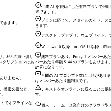
生成 AI を有効にした有料プランで
御できます。
プランに応じて、スタイルガイド、ス
できます。
きます。
デスクトップアプリ、ウェブサイト、
Windows 10 以降、macOS 11 以降、i
り。$68 の買い切り
無料プランあり。Pro は 1 メンバーあた
サブスクリプションはあ
バーあたり年額 $144 のプランもあります。
計算になります。
月間の AI プロンプト数に上限があります。Fre
ありません。
はメンバーあたり無制限です。
、機密文書など、
テキストをオンラインに送ることに抵
す。
す。
ートでオフラインな
個人・チーム・企業向けのクラウド型 