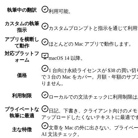
執筆中の翻訳
利用可能。
カスタムの執筆
カスタムプロンプトと指示を通じて利用
指示
アプリを横断し
ほとんどの Mac アプリで動作します。
て動作
対応プラットフ
macOS 14 以降。
ォーム
1 台向け永続ライセンスが $38 の買い切
価格
で 3 台の Mac をカバー。月額・年額の
りません。
利用制限
ローカルでの文法チェックに利用制限は
プライベートな
日記、下書き、クライアント向けのメモ
執筆に最適
アップロードしたくないテキストに最適で
文章を Mac の外に出さない、プライベ
主な特徴
AI 文法チェック。