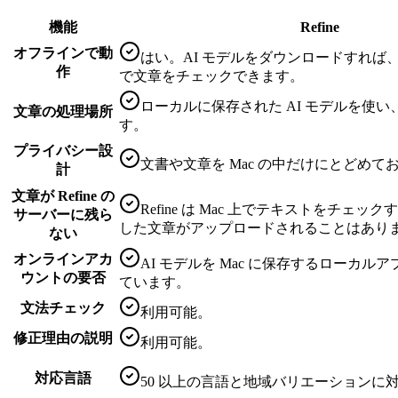
機能
Refine
オフラインで動
はい。AI モデルをダウンロードすれば
作
で文章をチェックできます。
ローカルに保存された AI モデルを使い、
文章の処理場所
す。
プライバシー設
文書や文章を Mac の中だけにとどめて
計
文章が Refine の
Refine は Mac 上でテキストをチェ
サーバーに残ら
した文章がアップロードされることはあり
ない
オンラインアカ
AI モデルを Mac に保存するローカル
ウントの要否
ています。
文法チェック
利用可能。
修正理由の説明
利用可能。
対応言語
50 以上の言語と地域バリエーションに