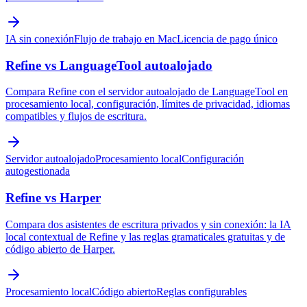
IA sin conexión
Flujo de trabajo en Mac
Licencia de pago único
Refine vs LanguageTool autoalojado
Compara Refine con el servidor autoalojado de LanguageTool en
procesamiento local, configuración, límites de privacidad, idiomas
compatibles y flujos de escritura.
Servidor autoalojado
Procesamiento local
Configuración
autogestionada
Refine vs Harper
Compara dos asistentes de escritura privados y sin conexión: la IA
local contextual de Refine y las reglas gramaticales gratuitas y de
código abierto de Harper.
Procesamiento local
Código abierto
Reglas configurables