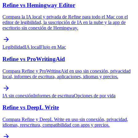
Refine vs Hemingway Editor
Compara la IA local y privada de Refine para todo el Mac con el
editor de legibilidad, la suscripción de IA en la nube y la app de
escritorio sin conexión de Hemingway.
Legibilidad
IA local
Flujo en Mac
Refine vs ProWritingAid
Compara Refine y ProWritingAid en uso sin conexión, privacidad
local, informes de escritura, aplicaciones, idiomas y precios.
IA sin conexión
Informes de escritura
Opciones de por vida
Refine vs DeepL Write
Compara Refine y DeepL Write en uso sin conexión, privacidad,
idiomas, reescritura, compatibilidad con apps y precios.